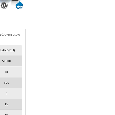
σφέρονται μέσω
PLAN6(EU)
50000
35
yes
5
15