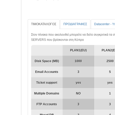
ΤΙΜΟΚΑΤΑΛΟΓΟΣ
ΠΡΟΔΙΑΓΡΑΦΕΣ
D
atacenter - 
Στον πίνακα που ακολουθεί μπορείτε να δείτε συγκριτικά τ
SERVERS που βρίσκονται στη Κύπρο
PLAN1(EU)
PLAN2(E
Disk Space (MB)
1000
2500
Email Accounts
3
5
Ticket support
yes
yes
Multiple Domains
NO
1
FTP Accounts
3
3