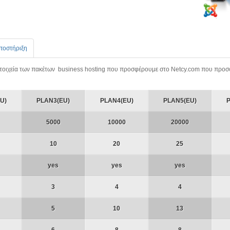
Υποστήριξη
α στοιχεία των πακέτων business hosting που προσφέρουμε στο Netcy.com που προ
U)
PLAN3(EU)
PLAN4(EU)
PLAN5(EU)
5000
10000
20000
10
20
25
yes
yes
yes
3
4
4
5
10
13