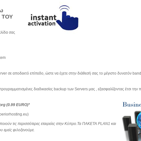
ω
 ΤΟΥ
ελίδα σας
stem
rver σε αποδεκτό επίπεδο, ώστε να έχετε στην διάθεσή σας το μέγιστο δυνατόν band
 προγραμματισμένες διαδικασίες backup των Servers μας , εξασφαλίζοντας έτσι τη
org (0.99 EURO)*
eriorhosting.eu)
οιούν τις περισσότερες εταιρείες στην Κύπρο.Τα ΠΑΚΕΤΑ PLAN1 και
υ εμείς φιλοξενούμε.