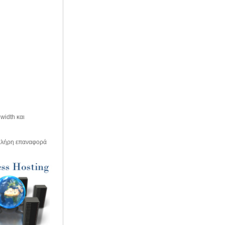
width και
ν πλήρη επαναφορά