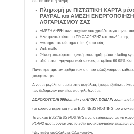
σας on line στη στιγμή
Πληρωμή με ΠΙΣΤΩΤΙΚΗ ΚΑΡΤΑ μέσ
PAYPAL και ΑΜΕΣΗ ΕΝΕΡΓΟΠΟΙΗΣΗ
ΛΟΓΑΡΙΑΣΜΟΥ ΣΑΣ
ΑΜΕΣΗ ΛΗΨΗ των στοιχείων που χρειάζεστε για την ιστοσ
Ηλεκτρονικό σύστημα ΤΙΜΟΛΟΓΗΣΗΣ και υπενθύμισης
Aνεπηρέαστο σύστημα (Linux) από ιούς
Web mails
24ωρη απεριόριστη τεχνική υποστήριξη μέσω ticketing sy
αξιόπιστοι - γρήγοροι web servers, με uptime 99.95% κλπ.
Πάντα κρατάμε τον αριθμό των site που φιλοξενούμε σε κάθε se
χωρητικότητα.
Δίνουμε μεγάλη σημασία στην ασφάλεια, έχουμε εξειδικευμένες
των δεδομένων των sites που φιλοξενούμε.
ΔΩΡΟΚΟΥΠΟΝΙ 099domain για ΑΓΟΡΑ DOMAIN .com, .net, .
(το κουπόνι ισχύει και για τα BUSINESS HOSTING του www.sup
Τα πακέτα BUSINESS HOSTING είναι σχεδιασμένα για να ικανοπ
PLAN2 προτιμούνται απο το 90% των εκατοντάδων εταιρειών πο
* Δεν ισχύει παράλληλα με άλλα κουπόνια