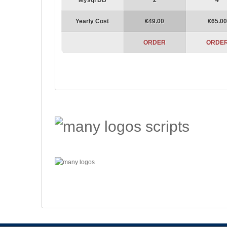
Mysql DB
2
4
Yearly Cost
€49.00
€65.00
ORDER
ORDE